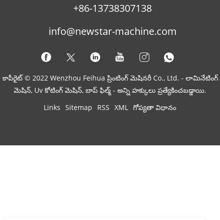
+86-13738307138
info@newstar-machine.com
కాపీరైట్ © 2022 Wenzhou Feihua ప్రింటింగ్ మెషినరీ Co., Ltd. - లామినేటింగ్
మెషిన్, Uv కోటింగ్ మెషిన్, బాప్ ఫిల్మ్ - అన్ని హక్కులు ప్రత్యేకించబడ్డాయి.
Links
Sitemap
RSS
XML
గోప్యతా విధానం