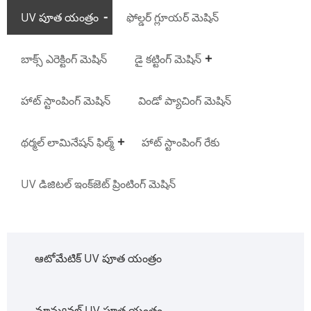
UV పూత యంత్రం
ఫోల్డర్ గ్లూయర్ మెషిన్
బాక్స్ ఎరెక్టింగ్ మెషిన్
డై కట్టింగ్ మెషిన్
హాట్ స్టాంపింగ్ మెషిన్
విండో ప్యాచింగ్ మెషిన్
థర్మల్ లామినేషన్ ఫిల్మ్
హాట్ స్టాంపింగ్ రేకు
UV డిజిటల్ ఇంక్‌జెట్ ప్రింటింగ్ మెషిన్
ఆటోమేటిక్ UV పూత యంత్రం
మాన్యువల్ UV పూత యంత్రం