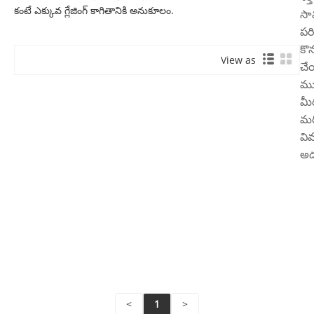
కంటే ఎక్కువ గ్లేజింగ్ కాగితానికి అనుకూలం.
సామ
పరి
కొ
View as
చే
ము
మీ
మరి
వి
అడ
ఇం
చద
వి
పం
<
1
>