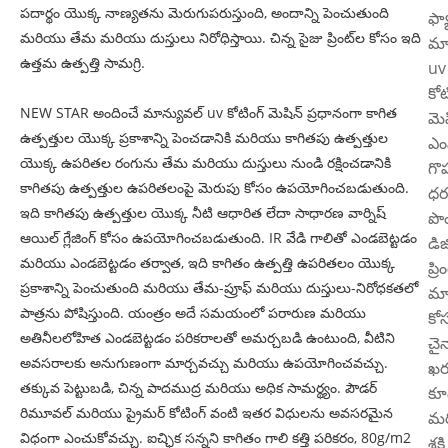
పదార్థం యొక్క నాణ్యతను మెరుగుపరుస్తుంది, అందాన్ని పెంచుతుంది
ఫ్యా
మరియు తేమ మరియు దుస్తులు నిరోధిస్తాయి. చిన్న సైజు ప్రింట్‌ల కోసం ఇది
మా
ఉత్తమ ఉత్పత్తి సామగ్రి.
uv
కోట
NEW STAR అందించే మాన్యువల్ uv కోటింగ్ మెషిన్ ప్రధానంగా కాగిత
మెష
ఉత్పత్తుల యొక్క ప్రకాశాన్ని పెంచడానికి మరియు కాగితపు ఉత్పత్తుల
ఎం
యొక్క ఉపరితల రంగును తేమ మరియు దుస్తులు నుండి రక్షించడానికి
గొప
కాగితపు ఉత్పత్తుల ఉపరితలంపై మెరుపు కోసం ఉపయోగించబడుతుంది.
ధర
ఇది కాగితపు ఉత్పత్తుల యొక్క నీటి ఆధారిత లేదా సాధారణ వార్నిష్
పొ
ఆయిల్ గ్లేజింగ్ కోసం ఉపయోగించబడుతుంది. IR వేడి గాలితో ఎండబెట్టడం
డి
మరియు ఎండబెట్టడం తర్వాత, ఇది కాగితం ఉత్పత్తి ఉపరితలం యొక్క
ప్రి
ప్రకాశాన్ని పెంచుతుంది మరియు తేమ-ప్రూఫ్ మరియు దుస్తులు-నిరోధకతలో
మార
పాత్రను పోషిస్తుంది. యంత్రం అదే సమయంలో పరారుణ మరియు
కో
అతినీలలోహిత ఎండబెట్టడం పరికరాలతో అమర్చబడి ఉంటుంది, వీటిని
చై
అవసరాలకు అనుగుణంగా మార్చవచ్చు మరియు ఉపయోగించవచ్చు.
ఖర
తక్కువ పెట్టుబడి, చిన్న పాదముద్ర మరియు అధిక సామర్థ్యం. పౌడర్
కూ
రిమూవల్ మరియు ప్రైమర్ కోటింగ్ వంటి ఇతర విధులను అవసరమైన
మ
విధంగా ఎంచుకోవచ్చు. ఐచ్ఛిక సన్నని కాగితం గాలి కత్తి పరికరం, 80g/m2
శక్తి