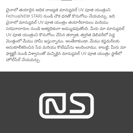
చైనాలో తయారైన అధిక నాణ్యత మాన్యువల్ UV పూత యంత్రంని
Feihua(NEW STAR) నుండి చౌక ధరతో కొనుగోలు చేయవచ్చు. ఇది
చైనాలో మాన్యువల్ UV పూత యంత్రం తయారీదారులు మరియు
సరఫరాదారుల నుండి అత్యధికంగా అమ్ముడవుతోంది. మీరు మా మాన్యువల్
UV పూత యంత్రంని కొనుగోలు చేసిన తర్వాత, త్వరిత డెలివరీలో పెద్ద
మొత్తంలో మేము హామీ ఇస్తున్నాము. అంతేకాకుండా, మేము కస్టమర్‌లకు
అనుకూలీకరించిన సేవ మరియు కొటేషన్‌ను అందించాము. కాబట్టి, మీరు మా
ఫ్యాక్టరీ నుండి విశ్వాసంతో మన్నికైన మాన్యువల్ UV పూత యంత్రం స్టాక్‌లో
హోల్‌సేల్ చేయవచ్చు.