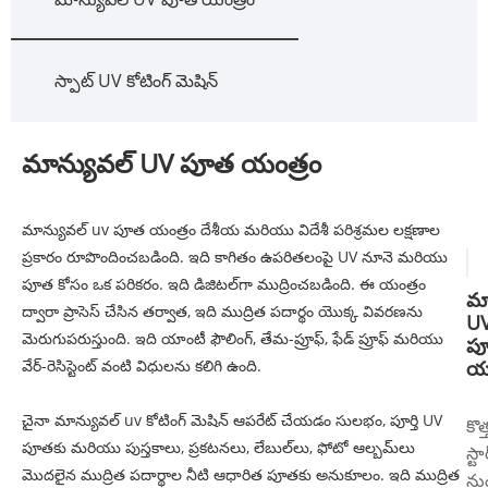
స్పాట్ UV కోటింగ్ మెషిన్
మాన్యువల్ UV పూత యంత్రం
మాన్యువల్ uv పూత యంత్రం దేశీయ మరియు విదేశీ పరిశ్రమల లక్షణాల
ప్రకారం రూపొందించబడింది. ఇది కాగితం ఉపరితలంపై UV నూనె మరియు
పూత కోసం ఒక పరికరం. ఇది డిజిటల్‌గా ముద్రించబడింది. ఈ యంత్రం
మా
ద్వారా ప్రాసెస్ చేసిన తర్వాత, ఇది ముద్రిత పదార్థం యొక్క వివరణను
U
మెరుగుపరుస్తుంది. ఇది యాంటీ ఫౌలింగ్, తేమ-ప్రూఫ్, ఫేడ్ ప్రూఫ్ మరియు
ప
వేర్-రెసిస్టెంట్ వంటి విధులను కలిగి ఉంది.
యం
చైనా మాన్యువల్ uv కోటింగ్ మెషిన్ ఆపరేట్ చేయడం సులభం, పూర్తి UV
కొత్
పూతకు మరియు పుస్తకాలు, ప్రకటనలు, లేబుల్‌లు, ఫోటో ఆల్బమ్‌లు
స్టా
మొదలైన ముద్రిత పదార్థాల నీటి ఆధారిత పూతకు అనుకూలం. ఇది ముద్రిత
ను