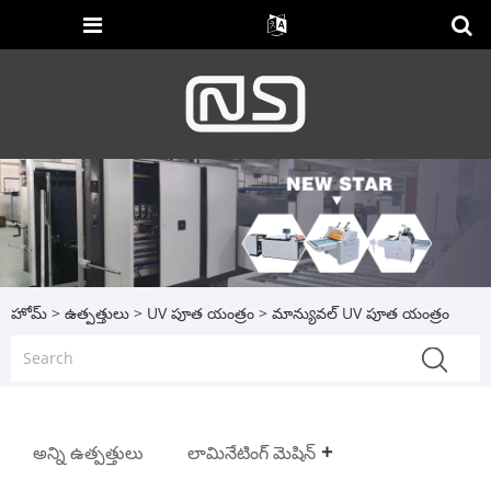
హోమ్
>
ఉత్పత్తులు
>
UV పూత యంత్రం
> మాన్యువల్ UV పూత యంత్రం
అన్ని ఉత్పత్తులు
లామినేటింగ్ మెషిన్