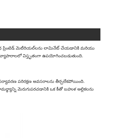
 వివిధ ప్రింటెడ్ మెటీరియల్‌లను లామినేట్ చేయడానికి మరియు
న్న వ్యాపారాలలో విస్తృతంగా ఉపయోగించబడుతుంది.
: పర్యావరణ పరిరక్షణ అవసరాలను తీర్చలేకపోయింది.
మర్థ్యాన్ని మెరుగుపరచడానికి ఒక కీతో బహుళ అల్లికలను