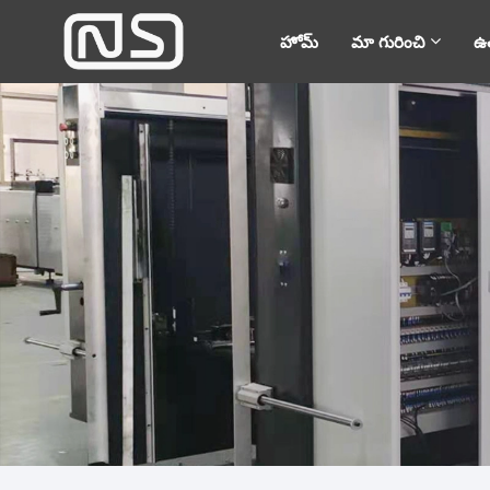
హోమ్
మా గురించి
ఉత