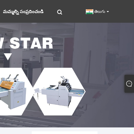
మమ్మల్ని సంప్రదించండి
తెలుగు