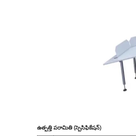
ఉత్పత్తి పరామితి (స్పెసిఫికేషన్)