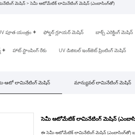
నేటింగ్ మెషిన్
> సెమీ ఆటోమేటిక్ లామినేటింగ్ మెషిన్ (ఎంబాసింగ్‌తో)
UV పూత యంత్రం
ఫోల్డర్ గ్లూయర్ మెషిన్
బాక్స్ ఎరెక్టింగ్ మెషిన్
్
హాట్ స్టాంపింగ్ రేకు
UV డిజిటల్ ఇంక్‌జెట్ ప్రింటింగ్ మెషిన్
మీ-ఆటో లామినేటింగ్ మెషిన్
మాన్యువల్ లామినేటింగ్ మెషిన్
సెమీ ఆటోమేటిక్ లామినేటింగ్ మెషిన్ (ఎంబాసి
ఈ సెమీ-ఆటోమేటిక్ లామినేటింగ్ మెషిన్ (ఎంబాసింగ్‌తో) బుక్ కవ