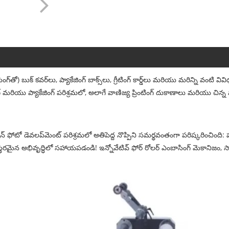
‌తో) బుక్ కవర్‌లు, ప్యాకేజింగ్ బాక్స్‌లు, గ్రీటింగ్ కార్డ్‌లు మరియు మరిన్ని వంటి
్ మరియు ప్యాకేజింగ్ పరిశ్రమలో, అలాగే వాణిజ్య ప్రింటింగ్ దుకాణాలు మరియు చి
 ఫోటో డెవలప్‌మెంట్ పరిశ్రమలో అతిపెద్ద నొప్పిని సమర్థవంతంగా పరిష్కరించింది
ిరమైన అభివృద్ధిలో సహాయపడండి! ఇన్నోవేటివ్ ఫోర్ రోలర్ ఎంబాసింగ్ మెకానిజం, సా