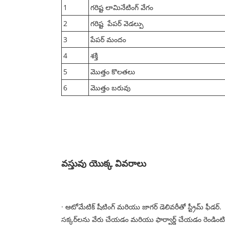
1
గరిష్ట లామినేటింగ్ వేగం
2
గరిష్ట పేపర్ వెడల్పు
3
పేపర్ మందం
4
శక్తి
5
మొత్తం కొలతలు
6
మొత్తం బరువు
వస్తువు యొక్క వివరాలు
· ఆటోమేటిక్ షీటింగ్ మరియు జాగర్ డెలివరీతో స్ట్రీమ్ ఫీడర్.
సక్కర్‌లను వేరు చేయడం మరియు ఫార్వార్డ్ చేయడం రెండింటితో స