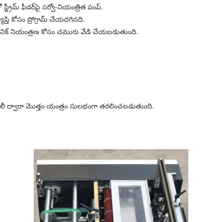
ట్రీమ్ ఫీడర్‌పై సర్వో-నియంత్రిత పంప్.
ప్తి కోసం ప్రోగ్రామ్ చేయదగినది.
్రానిక్ నియంత్రణ కోసం చమురు వేడి చేయబడుతుంది.
ట్రాలీ ద్వారా మొత్తం యంత్రం సులభంగా తరలించబడుతుంది.