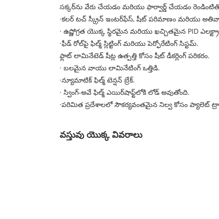
సక్కర్‌ను వేరు చేయడం మరియు ఫార్వార్డ్ చేయడం రెండింటితో స్
·కలర్ టచ్ స్క్రీన్ ఇంటర్‌ఫేస్, షీట్ పరిమాణం మరియు అతివ్యా
· ఉష్ణోగ్రత యొక్క స్థిరమైన మరియు ఖచ్చితమైన PID ఎలక్ట
·ఫీడ్ రోల్‌పై ఫిల్మ్ స్లిట్టింగ్ మరియు పెర్ఫోరేటింగ్ సిస్టమ్.
ఫ్లాట్ లామినేటెడ్ షీట్ల ఉత్పత్తి కోసం షీట్ డీకర్లింగ్ పరికరం.
· బలమైన వాయు లామినేటింగ్ ఒత్తిడి.
·న్యూమాటిక్ ఫిల్మ్ టెన్షన్ బ్రేక్.
· స్వింగ్-అవే ఫిల్మ్ ఎయిర్‌షాఫ్ట్‌లోకి లోడ్ అవుతోంది.
·పరిమిత ప్రదేశాలలో సౌకర్యవంతమైన నిల్వ కోసం ప్యాలెట్ 
వస్తువు యొక్క వివరాలు