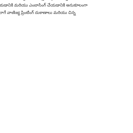
ట్ చేయడానికి మరియు ఎంబాసింగ్ చేయడానికి అనుకూలంగా
అలాగే వాణిజ్య ప్రింటింగ్ దుకాణాలు మరియు చిన్న