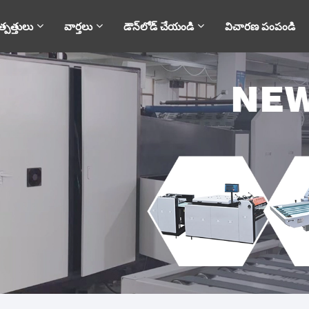
్పత్తులు
వార్తలు
డౌన్‌లోడ్ చేయండి
విచారణ పంపండి