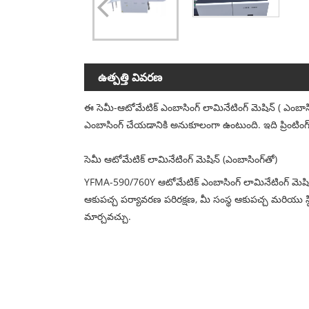
ఉత్పత్తి వివరణ
ఈ సెమీ-ఆటోమేటిక్ ఎంబాసింగ్ లామినేటింగ్ మెషిన్ ( ఎంబాసింగ్
ఎంబాసింగ్ చేయడానికి అనుకూలంగా ఉంటుంది. ఇది ప్రింటింగ
సెమీ ఆటోమేటిక్ లామినేటింగ్ మెషిన్ (ఎంబాసింగ్‌తో)
YFMA-590/760Y ఆటోమేటిక్ ఎంబాసింగ్ లామినేటింగ్ మెషిన్
ఆకుపచ్చ పర్యావరణ పరిరక్షణ, మీ సంస్థ ఆకుపచ్చ మరియు స్థ
మార్చవచ్చు.