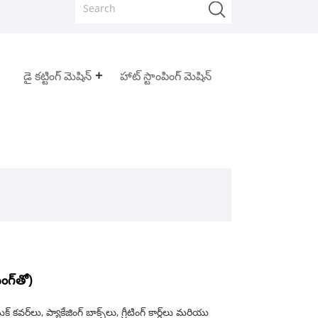
డై కట్టింగ్ మెషిన్
హాట్ స్టాంపింగ్ మెషిన్
ంగ్‌తో)
ర్‌లు, ప్యాకేజింగ్ బాక్స్‌లు, గ్రీటింగ్ కార్డ్‌లు మరియు