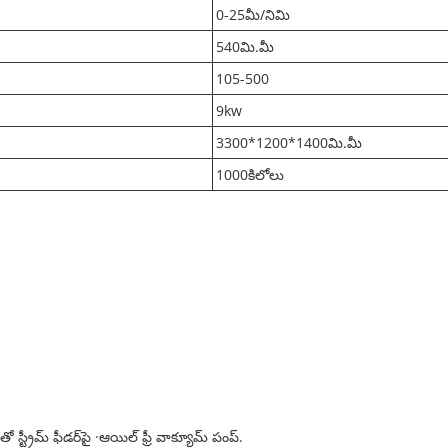
0-25మీ/నిమి
540మి.మీ
105-500
9kw
3300*1200*1400మి.మీ
1000కిలోలు
్ట్రీమ్ ఫీడర్‌పై ·ఆయిల్ ఫ్రీ వాక్యూమ్ పంప్.