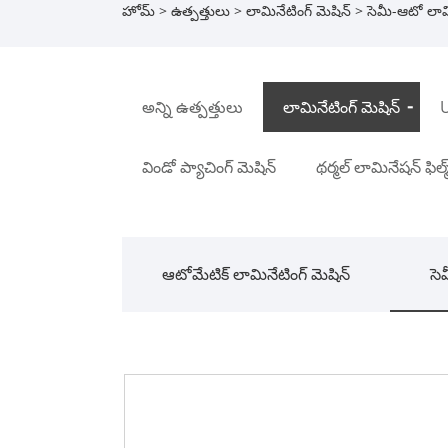
హోమ్
>
ఉత్పత్తులు
>
లామినేటింగ్ మెషిన్
>
సెమీ-ఆటో లామి
అన్ని ఉత్పత్తులు
లామినేటింగ్ మెషిన్
విండో ప్యాచింగ్ మెషిన్
థర్మల్ లామినేషన్ ఫిల్మ
ఆటోమేటిక్ లామినేటింగ్ మెషిన్
సె