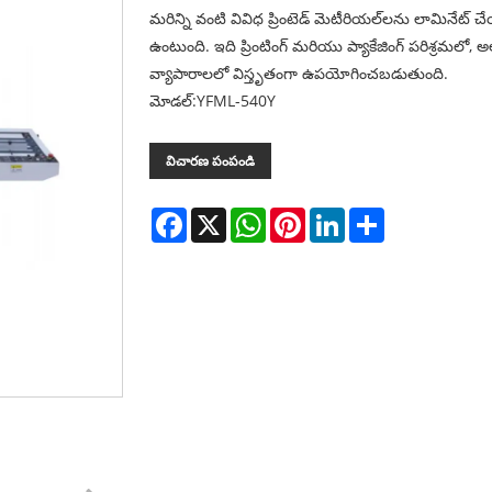
మరిన్ని వంటి వివిధ ప్రింటెడ్ మెటీరియల్‌లను లామినే
ఉంటుంది. ఇది ప్రింటింగ్ మరియు ప్యాకేజింగ్ పరిశ్రమలో, 
వ్యాపారాలలో విస్తృతంగా ఉపయోగించబడుతుంది.
మోడల్:YFML-540Y
విచారణ పంపండి
Facebook
X
WhatsApp
Pinterest
LinkedIn
Share